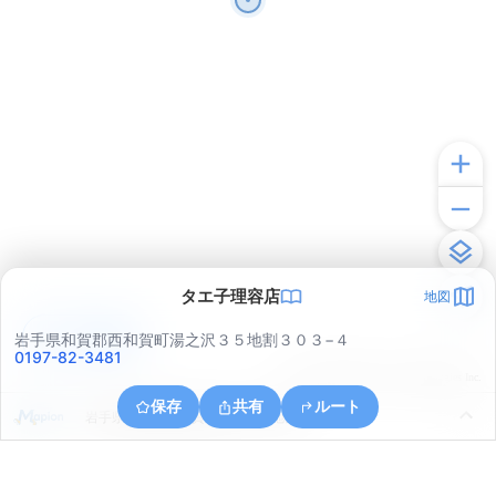
タエ子理容店
地図
アプリで見る
岩手県和賀郡西和賀町湯之沢３５地割３０３−４
0197-82-3481
© ONE COMPATH © GeoTechnologies Inc.
保存
共有
ルート
岩手県和賀郡西和賀町川尻４０地割