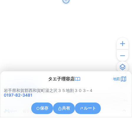
タエ子理容店
地図
アプリで見る
岩手県和賀郡西和賀町湯之沢３５地割３０３−４
0197-82-3481
© ONE COMPATH © GeoTechnologies Inc.
保存
共有
ルート
岩手県和賀郡西和賀町大沓３６地割