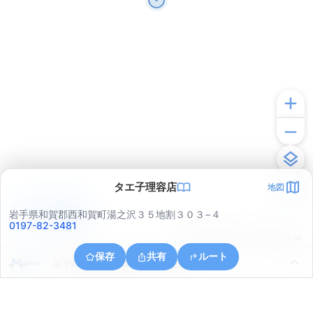
タエ子理容店
地図
アプリで見る
岩手県和賀郡西和賀町湯之沢３５地割３０３−４
0197-82-3481
© ONE COMPATH © GeoTechnologies Inc.
保存
共有
ルート
岩手県和賀郡西和賀町大沓３６地割