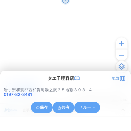
タエ子理容店
地図
アプリで見る
岩手県和賀郡西和賀町湯之沢３５地割３０３−４
0197-82-3481
© ONE COMPATH © GeoTechnologies Inc.
保存
共有
ルート
岩手県和賀郡西和賀町川尻４０地割