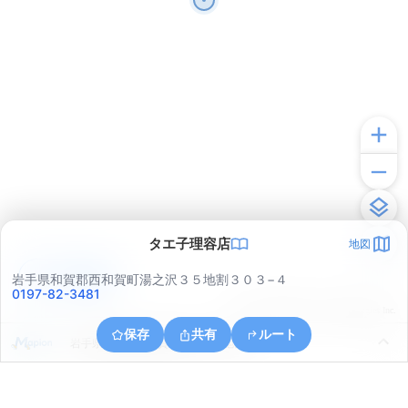
タエ子理容店
地図
アプリで見る
岩手県和賀郡西和賀町湯之沢３５地割３０３−４
0197-82-3481
© ONE COMPATH © GeoTechnologies Inc.
保存
共有
ルート
岩手県和賀郡西和賀町川尻４１地割