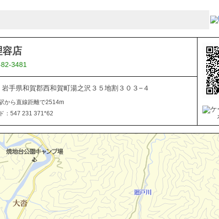
理容店
-82-3481
506 岩手県和賀郡西和賀町湯之沢３５地割３０３−４
駅から直線距離で2514m
547 231 371*62