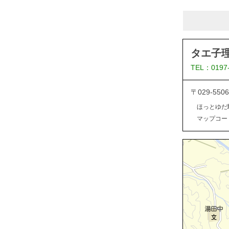
タエ子
TEL：0197
〒029-5
ほっとゆだ
マップコード：