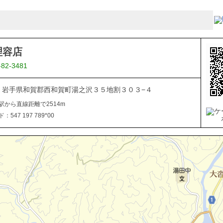
理容店
-82-3481
506 岩手県和賀郡西和賀町湯之沢３５地割３０３−４
駅から直線距離で2514m
547 197 789*00