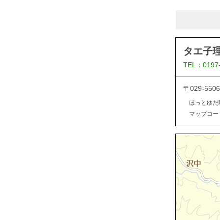
タエ子
TEL：0197
〒029-5
ほっとゆだ
マップコード：