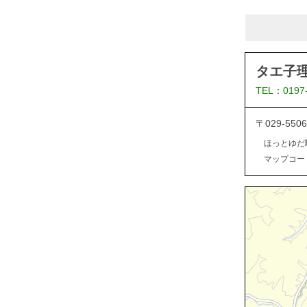
タエ子
TEL：0197
〒029-5
ほっとゆだ
マップコード：