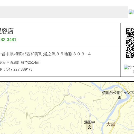
理容店
-82-3481
506 岩手県和賀郡西和賀町湯之沢３５地割３０３−４
駅から直線距離で2514m
547 227 389*73