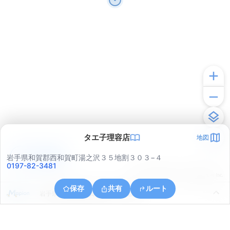
タエ子理容店
地図
アプリで見る
岩手県和賀郡西和賀町湯之沢３５地割３０３−４
0197-82-3481
© ONE COMPATH © GeoTechnologies Inc.
保存
共有
ルート
岩手県和賀郡西和賀町川尻４０地割