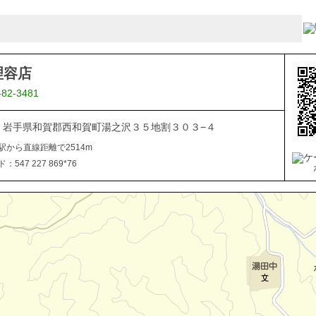
理容店
-82-3481
506 岩手県和賀郡西和賀町湯之沢３５地割３０３−４
駅から直線距離で2514m
547 227 869*76