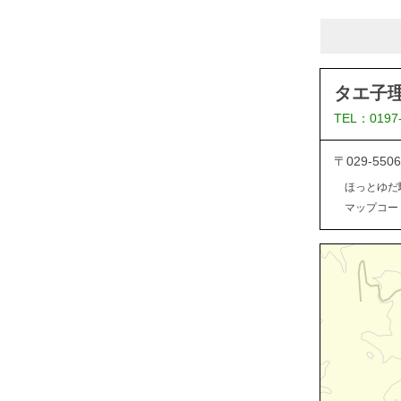
タエ子
TEL：0197
〒029-5
ほっとゆだ
マップコード：