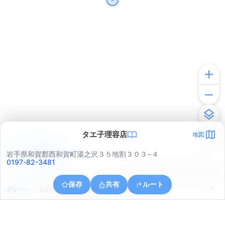
タエ子理容店
地図
アプリで見る
岩手県和賀郡西和賀町湯之沢３５地割３０３−４
0197-82-3481
© ONE COMPATH © GeoTechnologies Inc.
保存
共有
ルート
岩手県和賀郡西和賀町川尻３７地割