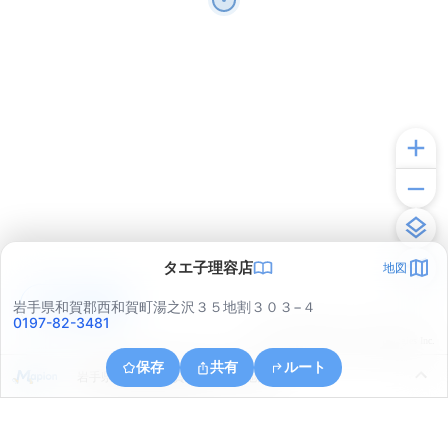
タエ子理容店
地図
アプリで見る
岩手県和賀郡西和賀町湯之沢３５地割３０３−４
0197-82-3481
© ONE COMPATH © GeoTechnologies Inc.
保存
共有
ルート
岩手県和賀郡西和賀町川尻３７地割