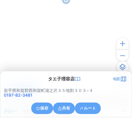
タエ子理容店
地図
アプリで見る
岩手県和賀郡西和賀町湯之沢３５地割３０３−４
0197-82-3481
© ONE COMPATH © GeoTechnologies Inc.
保存
共有
ルート
岩手県和賀郡西和賀町川尻４１地割