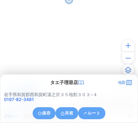
タエ子理容店
地図
アプリで見る
岩手県和賀郡西和賀町湯之沢３５地割３０３−４
0197-82-3481
© ONE COMPATH © GeoTechnologies Inc.
保存
共有
ルート
岩手県和賀郡西和賀町無地内４２地割