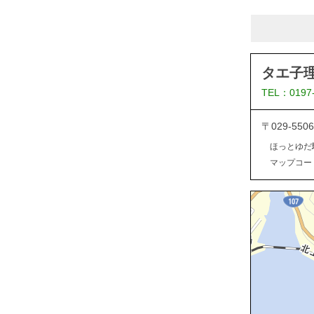
タエ子
TEL：0197
〒029-5
ほっとゆだ
マップコード：