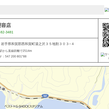
理容店
-82-3481
506 岩手県和賀郡西和賀町湯之沢３５地割３０３−４
駅から直線距離で2514m
547 200 801*88