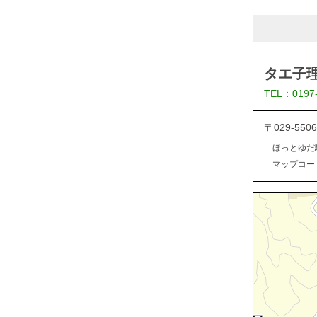
タエ子
TEL：0197
〒029-5
ほっとゆだ
マップコード：