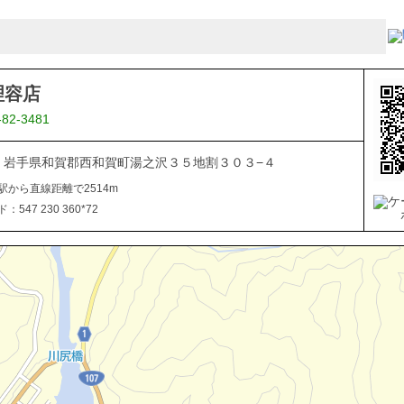
理容店
-82-3481
506 岩手県和賀郡西和賀町湯之沢３５地割３０３−４
駅から直線距離で2514m
547 230 360*72