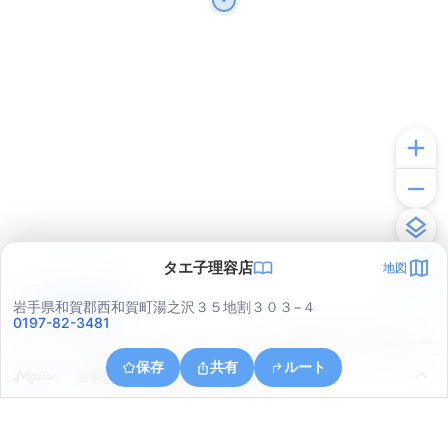
タエ子理容店
地図
アプリで見る
岩手県和賀郡西和賀町湯之沢３５地割３０３−４
0197-82-3481
© ONE COMPATH © GeoTechnologies Inc.
保存
共有
ルート
岩手県和賀郡西和賀町無地内４２地割