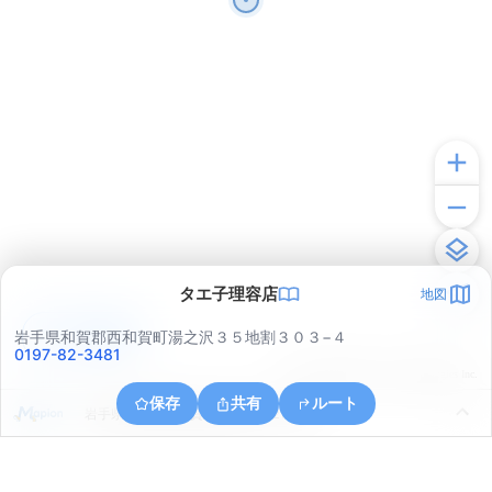
タエ子理容店
地図
アプリで見る
岩手県和賀郡西和賀町湯之沢３５地割３０３−４
0197-82-3481
© ONE COMPATH © GeoTechnologies Inc.
保存
共有
ルート
岩手県和賀郡西和賀町無地内４２地割