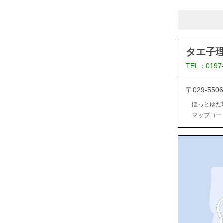
タエ子
TEL：0197
〒029-5
ほっとゆだ
マップコード：