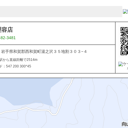
理容店
-82-3481
506 岩手県和賀郡西和賀町湯之沢３５地割３０３−４
駅から直線距離で2514m
547 200 300*45