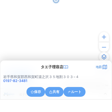
タエ子理容店
地図
アプリで見る
岩手県和賀郡西和賀町湯之沢３５地割３０３−４
0197-82-3481
© ONE COMPATH © GeoTechnologies Inc.
保存
共有
ルート
岩手県和賀郡西和賀町上野々３８地割