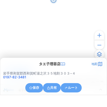
タエ子理容店
地図
アプリで見る
岩手県和賀郡西和賀町湯之沢３５地割３０３−４
0197-82-3481
© ONE COMPATH © GeoTechnologies Inc.
保存
共有
ルート
岩手県和賀郡西和賀町上野々３８地割