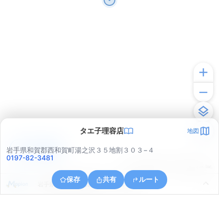
タエ子理容店
地図
アプリで見る
岩手県和賀郡西和賀町湯之沢３５地割３０３−４
0197-82-3481
© ONE COMPATH © GeoTechnologies Inc.
保存
共有
ルート
岩手県和賀郡西和賀町上野々３８地割