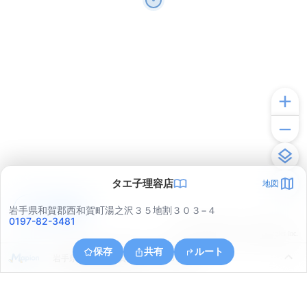
タエ子理容店
地図
アプリで見る
岩手県和賀郡西和賀町湯之沢３５地割３０３−４
0197-82-3481
© ONE COMPATH © GeoTechnologies Inc.
保存
共有
ルート
岩手県和賀郡西和賀町上野々３８地割