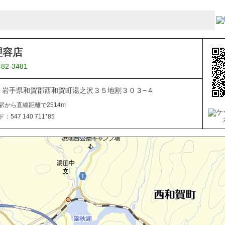
理容店
-82-3481
506 岩手県和賀郡西和賀町湯之沢３５地割３０３−４
駅から直線距離で2514m
547 140 711*85