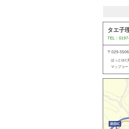
タエ子
TEL：0197
〒029-5
ほっとゆだ
マップコード：