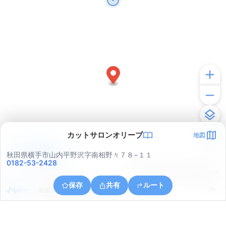
カットサロンオリーブ
地図
アプリで見る
秋田県横手市山内平野沢字南相野々７８−１１
0182-53-2428
© ONE COMPATH © GeoTechnologies Inc.
保存
共有
ルート
秋田県横手市山内土渕