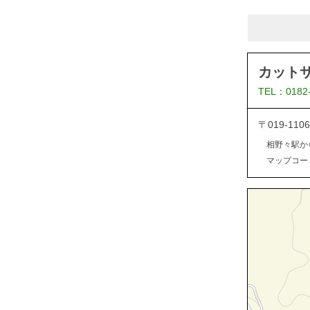
カット
TEL：0182
〒019-1
相野々駅か
マップコード：