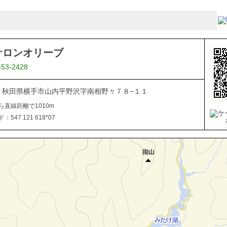
サロンオリーブ
-53-2428
106 秋田県横手市山内平野沢字南相野々７８−１１
ら直線距離で1010m
547 121 618*07