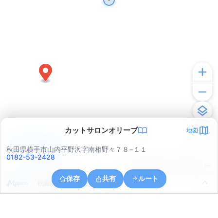
カットサロンオリーブ
地図
アプリで見る
秋田県横手市山内平野沢字南相野々７８−１１
0182-53-2428
© ONE COMPATH © GeoTechnologies Inc.
保存
共有
ルート
秋田県横手市山内小松川