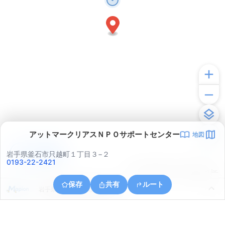
アットマークリアスＮＰＯサポートセンター
地図
アプリで見る
岩手県釜石市只越町１丁目３−２
0193-22-2421
© ONE COMPATH © GeoTechnologies Inc.
保存
共有
ルート
岩手県釜石市両石町第４地割