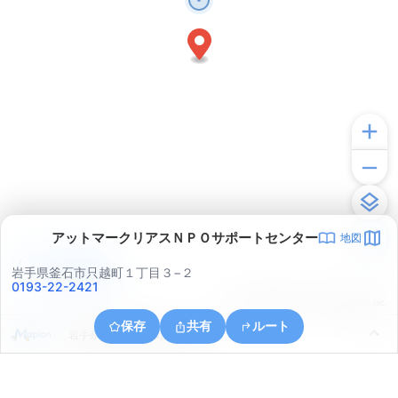
アットマークリアスＮＰＯサポートセンター
地図
アプリで見る
岩手県釜石市只越町１丁目３−２
0193-22-2421
© ONE COMPATH © GeoTechnologies Inc.
保存
共有
ルート
岩手県釜石市両石町第４地割