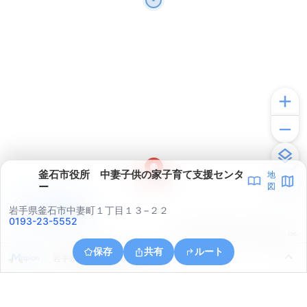
釜石市役所 中妻子供の家子育て支援センタ
地
ー
図
アプリで見る
岩手県釜石市中妻町１丁目１３−２２
0193-23-5552
© ONE COMPATH © GeoTechnologies Inc.
保存
共有
ルート
岩手県釜石市両石町第４地割