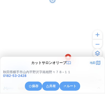
カットサロンオリーブ
地図
アプリで見る
秋田県横手市山内平野沢字南相野々７８−１１
0182-53-2428
© ONE COMPATH © GeoTechnologies Inc.
保存
共有
ルート
秋田県横手市山内土渕