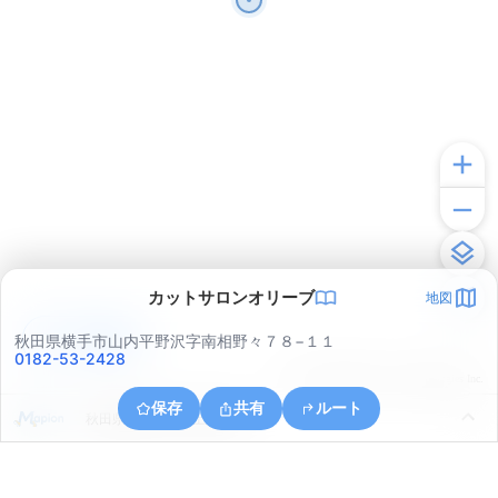
カットサロンオリーブ
地図
アプリで見る
秋田県横手市山内平野沢字南相野々７８−１１
0182-53-2428
© ONE COMPATH © GeoTechnologies Inc.
保存
共有
ルート
秋田県横手市山内土渕菅生