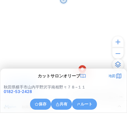
カットサロンオリーブ
地図
アプリで見る
秋田県横手市山内平野沢字南相野々７８−１１
0182-53-2428
© ONE COMPATH © GeoTechnologies Inc.
保存
共有
ルート
秋田県横手市山内土渕