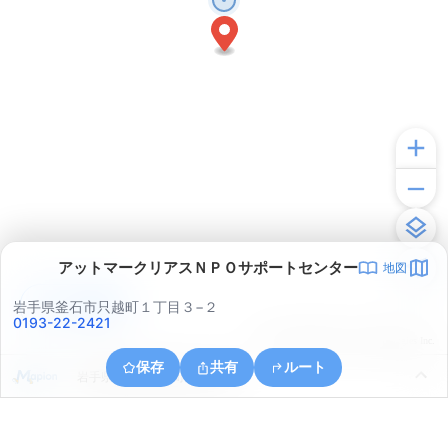
アットマークリアスＮＰＯサポートセンター
地図
アプリで見る
岩手県釜石市只越町１丁目３−２
0193-22-2421
© ONE COMPATH © GeoTechnologies Inc.
保存
共有
ルート
岩手県釜石市両石町第４地割