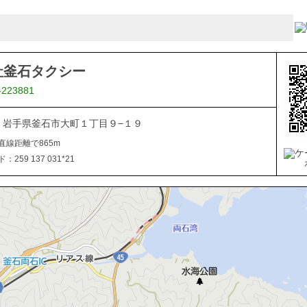
社釜石タクシー
-223881
024 岩手県釜石市大町１丁目９−１９
直線距離で865m
259 137 031*21