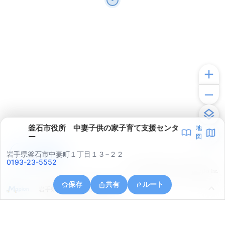
釜石市役所 中妻子供の家子育て支援センタ
地
ー
図
アプリで見る
岩手県釜石市中妻町１丁目１３−２２
0193-23-5552
© ONE COMPATH © GeoTechnologies Inc.
保存
共有
ルート
岩手県釜石市両石町第４地割