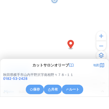
カットサロンオリーブ
地図
アプリで見る
秋田県横手市山内平野沢字南相野々７８−１１
0182-53-2428
© ONE COMPATH © GeoTechnologies Inc.
保存
共有
ルート
秋田県横手市山内土渕字鶴ケ池