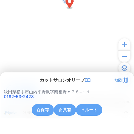
カットサロンオリーブ
地図
アプリで見る
秋田県横手市山内平野沢字南相野々７８−１１
0182-53-2428
© ONE COMPATH © GeoTechnologies Inc.
保存
共有
ルート
秋田県横手市山内土渕字鶴ケ池