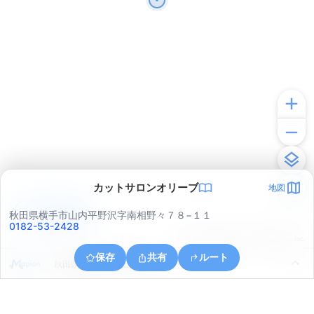
カットサロンオリーブ
地図
アプリで見る
秋田県横手市山内平野沢字南相野々７８−１１
0182-53-2428
© ONE COMPATH © GeoTechnologies Inc.
保存
共有
ルート
秋田県横手市山内土渕茂竹