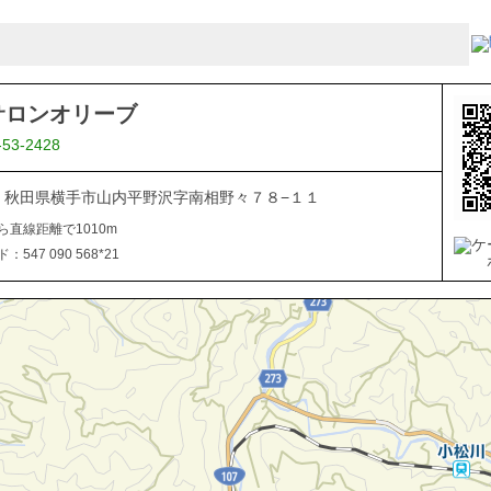
サロンオリーブ
-53-2428
106 秋田県横手市山内平野沢字南相野々７８−１１
ら直線距離で1010m
547 090 568*21