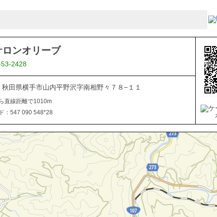
サロンオリーブ
-53-2428
106 秋田県横手市山内平野沢字南相野々７８−１１
ら直線距離で1010m
547 090 548*28