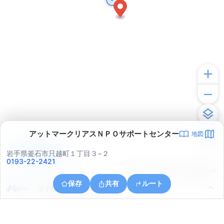
アットマークリアスＮＰＯサポートセンター
地図
アプリで見る
岩手県釜石市只越町１丁目３−２
0193-22-2421
© ONE COMPATH © GeoTechnologies Inc.
保存
共有
ルート
岩手県釜石市釜石第３地割