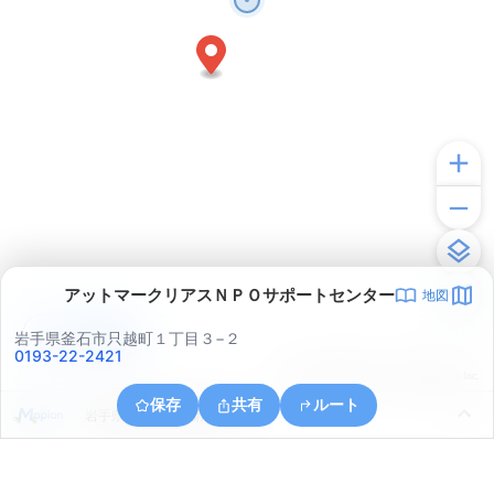
アットマークリアスＮＰＯサポートセンター
地図
アプリで見る
岩手県釜石市只越町１丁目３−２
0193-22-2421
© ONE COMPATH © GeoTechnologies Inc.
保存
共有
ルート
岩手県釜石市釜石第３地割