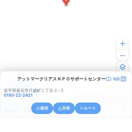
アットマークリアスＮＰＯサポートセンター
地図
アプリで見る
岩手県釜石市只越町１丁目３−２
0193-22-2421
© ONE COMPATH © GeoTechnologies Inc.
保存
共有
ルート
岩手県釜石市釜石第３地割