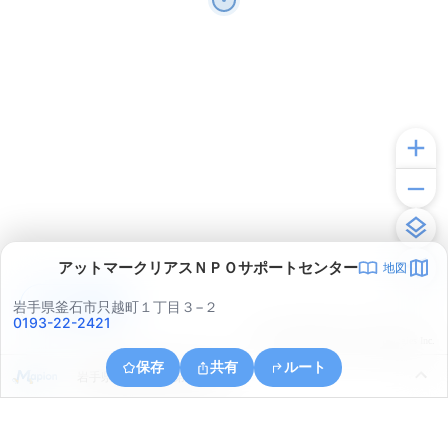
アットマークリアスＮＰＯサポートセンター
地図
アプリで見る
岩手県釜石市只越町１丁目３−２
0193-22-2421
© ONE COMPATH © GeoTechnologies Inc.
保存
共有
ルート
岩手県釜石市釜石第１地割