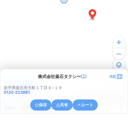
株式会社釜石タクシー
地図
アプリで見る
岩手県釜石市大町１丁目９−１９
0120-223881
© ONE COMPATH © GeoTechnologies Inc.
保存
共有
ルート
岩手県釜石市釜石第７地割