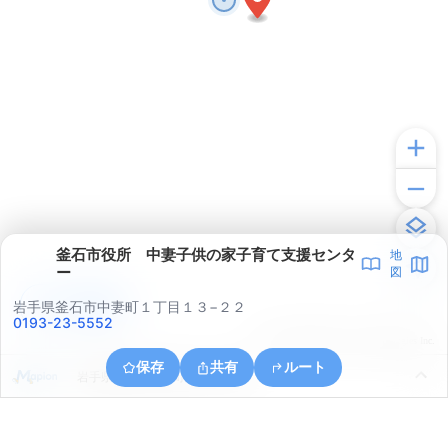
釜石市役所 中妻子供の家子育て支援センタ
地
ー
図
アプリで見る
岩手県釜石市中妻町１丁目１３−２２
0193-23-5552
© ONE COMPATH © GeoTechnologies Inc.
保存
共有
ルート
岩手県釜石市甲子町第１４地割