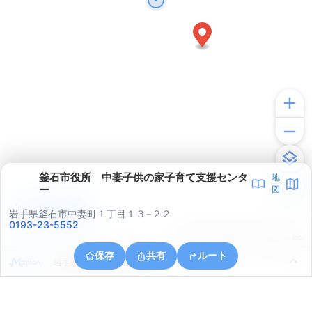
釜石市役所 中妻子供の家子育て支援センタ
地
ー
図
アプリで見る
岩手県釜石市中妻町１丁目１３−２２
0193-23-5552
© ONE COMPATH © GeoTechnologies Inc.
保存
共有
ルート
岩手県釜石市釜石第９地割