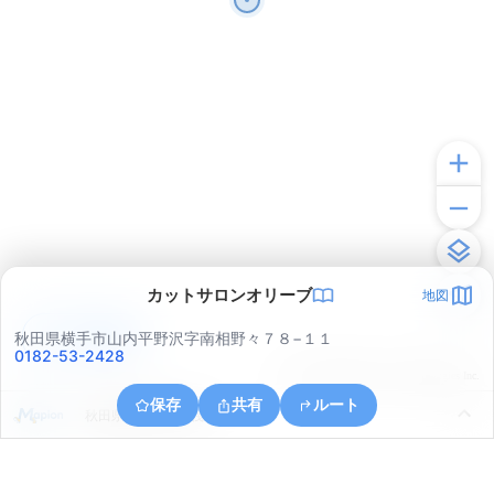
カットサロンオリーブ
地図
アプリで見る
秋田県横手市山内平野沢字南相野々７８−１１
0182-53-2428
© ONE COMPATH © GeoTechnologies Inc.
保存
共有
ルート
秋田県横手市山内筏