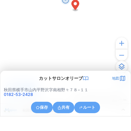
カットサロンオリーブ
地図
アプリで見る
秋田県横手市山内平野沢字南相野々７８−１１
0182-53-2428
© ONE COMPATH © GeoTechnologies Inc.
保存
共有
ルート
秋田県横手市山内土渕虫内